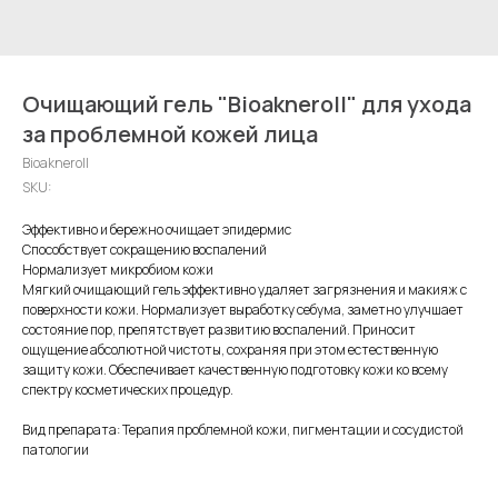
Очищающий гель "Bioakneroll" для ухода
за проблемной кожей лица
Bioakneroll
SKU:
Эффективно и бережно очищает эпидермис
Способствует сокращению воспалений
Нормализует микробиом кожи
Мягкий очищающий гель эффективно удаляет загрязнения и макияж с
поверхности кожи. Нормализует выработку себума, заметно улучшает
состояние пор, препятствует развитию воспалений. Приносит
ощущение абсолютной чистоты, сохраняя при этом естественную
защиту кожи. Обеспечивает качественную подготовку кожи ко всему
спектру косметических процедур.
Вид препарата: Терапия проблемной кожи, пигментации и сосудистой
патологии