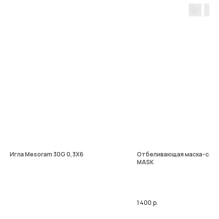
Игла Mesoram 30G 0,3Х6
Отбеливающая маска-саше
MASK
1 400
р.