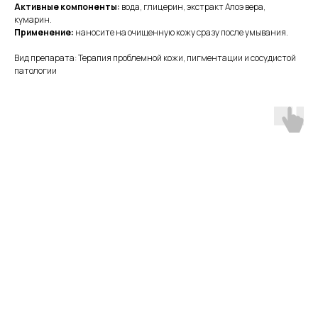
Активные компоненты:
вода, глицерин, экстракт Алоэ вера,
кумарин.
Применение:
наносите на очищенную кожу сразу после умывания.
Вид препарата: Терапия проблемной кожи, пигментации и сосудистой
патологии