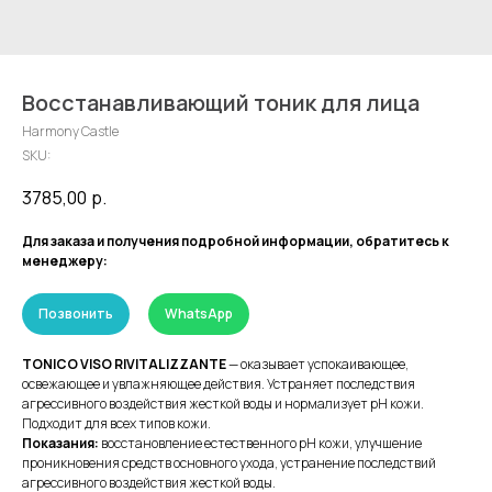
Восстанавливающий тоник для лица
Harmony Castle
SKU:
3785,00
р.
Для заказа и получения подробной информации, обратитесь к
менеджеру:
Позвонить
WhatsApp
TONICO VISO RIVITALIZZANTE
— оказывает успокаивающее,
освежающее и увлажняющее действия. Устраняет последствия
агрессивного воздействия жесткой воды и нормализует pH кожи.
Подходит для всех типов кожи.
Показания:
восстановление естественного pH кожи, улучшение
проникновения средств основного ухода, устранение последствий
агрессивного воздействия жесткой воды.