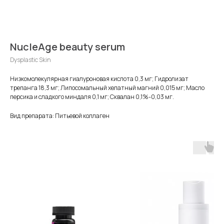
NucleAge beauty serum
Dysplastic Skin
Низкомолекулярная гиалуроновая кислота 0,3 мг; Гидролизат
трепанга 18,3 мг; Липосомальный хелатный магний 0,015 мг; Масло
персика и сладкого миндаля 0,1 мг; Сквалан 0,1%-0,03 мг.
Вид препарата: Питьевой коллаген