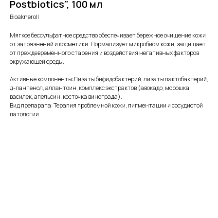
Postbiotics", 100 мл
Bioakneroll
Мягкое бессульфатное средство обеспечивает бережное очищение кожи
от загрязнений и косметики. Нормализует микробиом кожи, защищает
от преждевременного старения и воздействия негативных факторов
окружающей среды.
Активные компоненты:Лизаты бифидобактерий, лизаты лактобактерий,
д-пантенол, аллантоин, комплекс экстрактов (авокадо, морошка,
василек, апельсин, косточка винограда).
Вид препарата: Терапия проблемной кожи, пигментации и сосудистой
патологии