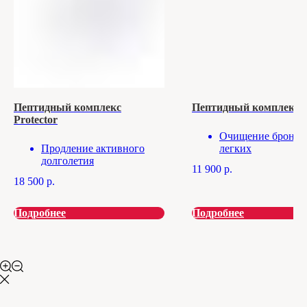
Пептидный комплекс
Пептидный комплекс R
Protector
Очищение бронхо
Продление активного
легких
долголетия
Улучшение газооб
11 900
р.
Здоровый сон
Борьба с аллергие
18 500
р.
Крепкий иммунитет
хроническим
Онкопротектор
воспалением
Повышение
Подробнее
Подробнее
устойчивости к
распираторным
заболеваниям